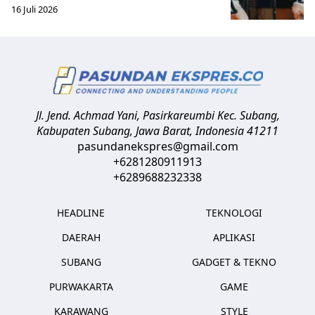
16 Juli 2026
Jl. Jend. Achmad Yani, Pasirkareumbi
Kec. Subang,
Kabupaten Subang, Jawa Barat
,
Indonesia
41211
pasundanekspres@gmail.com
+6281280911913
+6289688232338
HEADLINE
TEKNOLOGI
DAERAH
APLIKASI
SUBANG
GADGET & TEKNO
PURWAKARTA
GAME
KARAWANG
STYLE