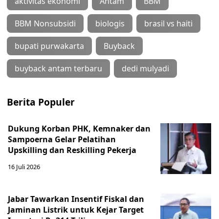
aktivitas ekonomi
Antam
BBM
BBM Nonsubsidi
biologis
brasil vs haiti
bupati purwakarta
Buyback
buyback antam terbaru
dedi mulyadi
Berita Populer
Dukung Korban PHK, Kemnaker dan
Sampoerna Gelar Pelatihan
Upskilling dan Reskilling Pekerja
16 Juli 2026
Jabar Tawarkan Insentif Fiskal dan
Jaminan Listrik untuk Kejar Target