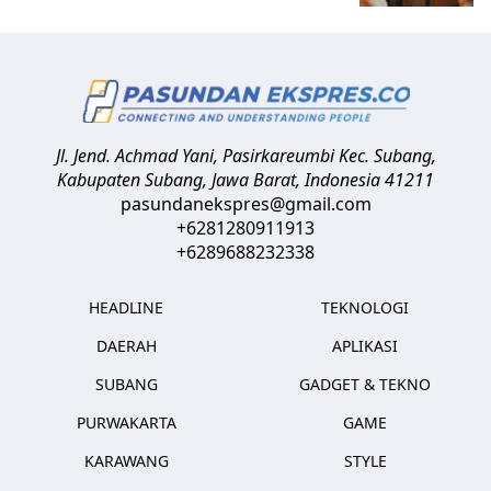
Jl. Jend. Achmad Yani, Pasirkareumbi
Kec. Subang,
Kabupaten Subang, Jawa Barat
,
Indonesia
41211
pasundanekspres@gmail.com
+6281280911913
+6289688232338
HEADLINE
TEKNOLOGI
DAERAH
APLIKASI
SUBANG
GADGET & TEKNO
PURWAKARTA
GAME
KARAWANG
STYLE