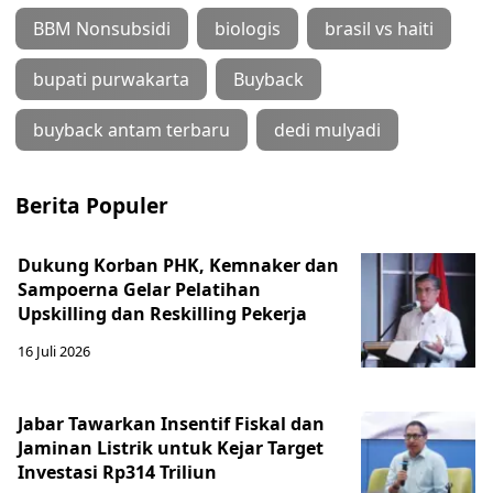
BBM Nonsubsidi
biologis
brasil vs haiti
bupati purwakarta
Buyback
buyback antam terbaru
dedi mulyadi
Berita Populer
Dukung Korban PHK, Kemnaker dan
Sampoerna Gelar Pelatihan
Upskilling dan Reskilling Pekerja
16 Juli 2026
Jabar Tawarkan Insentif Fiskal dan
Jaminan Listrik untuk Kejar Target
Investasi Rp314 Triliun