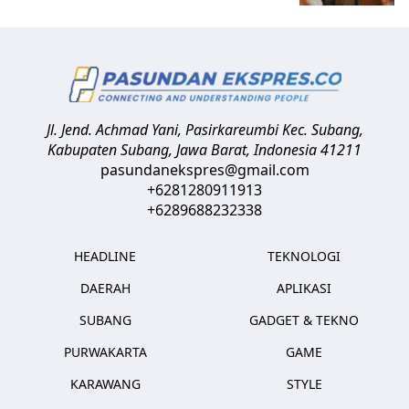
Jl. Jend. Achmad Yani, Pasirkareumbi
Kec. Subang,
Kabupaten Subang, Jawa Barat
,
Indonesia
41211
pasundanekspres@gmail.com
+6281280911913
+6289688232338
HEADLINE
TEKNOLOGI
DAERAH
APLIKASI
SUBANG
GADGET & TEKNO
PURWAKARTA
GAME
KARAWANG
STYLE