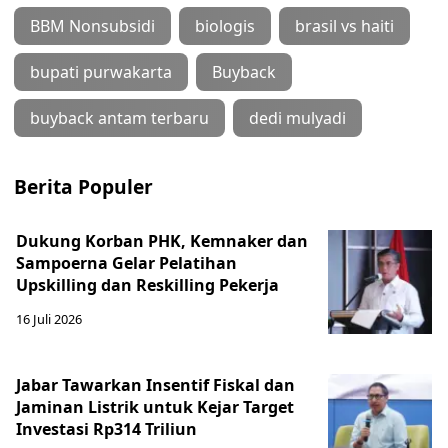
BBM Nonsubsidi
biologis
brasil vs haiti
bupati purwakarta
Buyback
buyback antam terbaru
dedi mulyadi
Berita Populer
Dukung Korban PHK, Kemnaker dan
Sampoerna Gelar Pelatihan
Upskilling dan Reskilling Pekerja
16 Juli 2026
Jabar Tawarkan Insentif Fiskal dan
Jaminan Listrik untuk Kejar Target
Investasi Rp314 Triliun