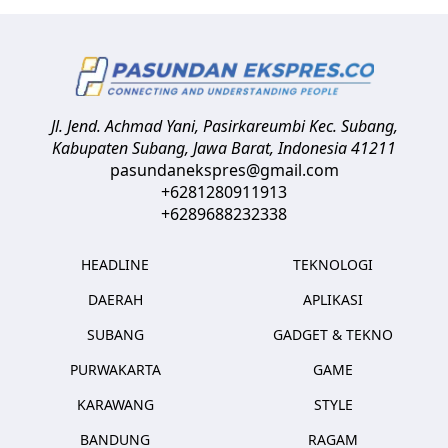
Jl. Jend. Achmad Yani, Pasirkareumbi
Kec. Subang,
Kabupaten Subang, Jawa Barat
,
Indonesia
41211
pasundanekspres@gmail.com
+6281280911913
+6289688232338
HEADLINE
TEKNOLOGI
DAERAH
APLIKASI
SUBANG
GADGET & TEKNO
PURWAKARTA
GAME
KARAWANG
STYLE
BANDUNG
RAGAM