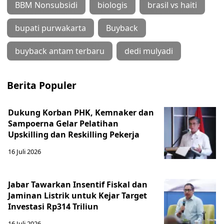
BBM Nonsubsidi
biologis
brasil vs haiti
bupati purwakarta
Buyback
buyback antam terbaru
dedi mulyadi
Berita Populer
Dukung Korban PHK, Kemnaker dan
Sampoerna Gelar Pelatihan
Upskilling dan Reskilling Pekerja
16 Juli 2026
Jabar Tawarkan Insentif Fiskal dan
Jaminan Listrik untuk Kejar Target
Investasi Rp314 Triliun
16 Juli 2026