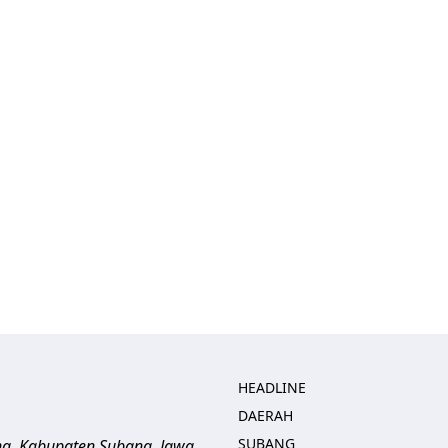
HEADLINE
DAERAH
SUBANG
ng, Kabupaten Subang, Jawa