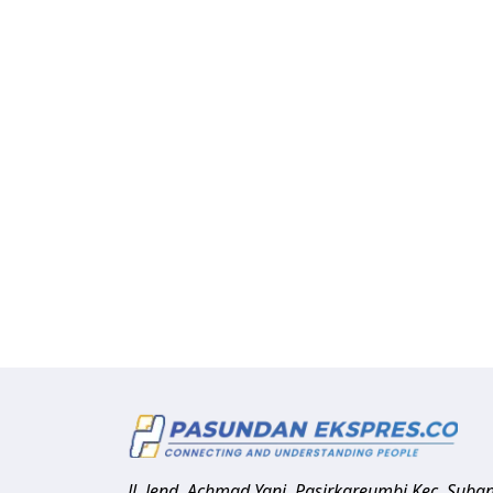
Jl. Jend. Achmad Yani, Pasirkareumbi
Kec. Suba