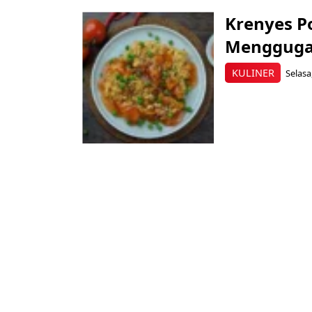
Krenyes P
Mengguga
KULINER
Selasa