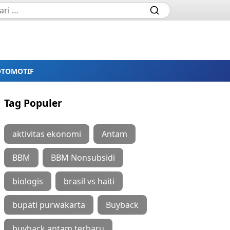
OTOMOTIF
Tag Populer
aktivitas ekonomi
Antam
BBM
BBM Nonsubsidi
biologis
brasil vs haiti
bupati purwakarta
Buyback
buyback antam terbaru