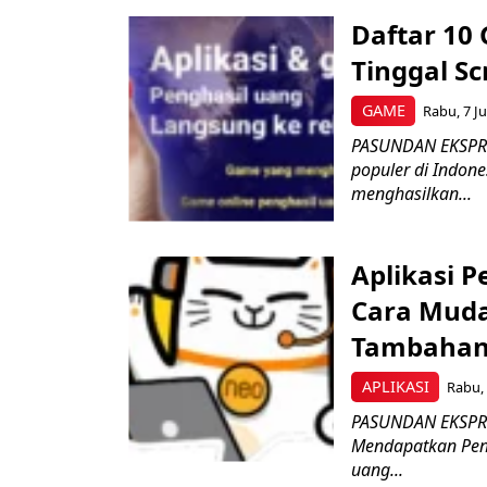
Daftar 10
Tinggal Sc
GAME
Rabu, 7 Ju
PASUNDAN EKSPRE
populer di Indon
menghasilkan...
Aplikasi P
Cara Mud
Tambaha
APLIKASI
Rabu, 
PASUNDAN EKSPRES
Mendapatkan Pengh
uang...