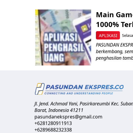
Main Game
1000% Ter
APLIKASI
Selasa
PASUNDAN EKSPRES
berkembang, sem
penghasilan tamb
Jl. Jend. Achmad Yani, Pasirkareumbi
Kec. Suba
Barat
,
Indonesia
41211
pasundanekspres@gmail.com
+6281280911913
+6289688232338