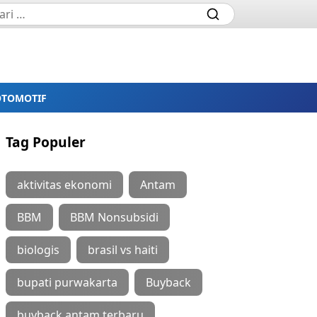
OTOMOTIF
Tag Populer
aktivitas ekonomi
Antam
BBM
BBM Nonsubsidi
biologis
brasil vs haiti
bupati purwakarta
Buyback
buyback antam terbaru