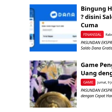
Bingung H
? disini S
Cuma
FINANSIAL
Rabu
PASUNDAN EKSPRES
Saldo Dana Gratis
Game Peng
Uang den
GAME
Jumat, 9 J
PASUNDAN EKSPRE
dengan Cepat Han