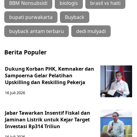
BBM Nonsubsidi
biologis
brasil vs haiti
bupati purwakarta
Buyback
buyback antam terbaru
dedi mulyadi
Berita Populer
Dukung Korban PHK, Kemnaker dan
Sampoerna Gelar Pelatihan
Upskilling dan Reskilling Pekerja
16 Juli 2026
Jabar Tawarkan Insentif Fiskal dan
Jaminan Listrik untuk Kejar Target
Investasi Rp314 Triliun
16 Juli 2026