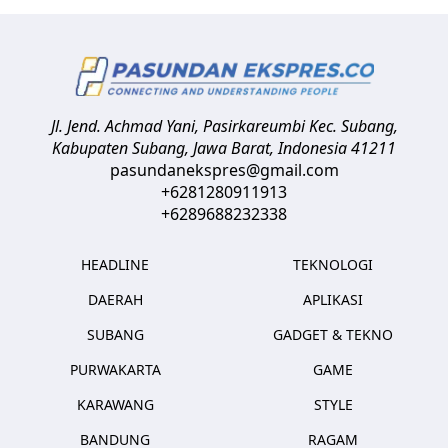
Jl. Jend. Achmad Yani, Pasirkareumbi
Kec. Subang,
Kabupaten Subang, Jawa Barat
,
Indonesia
41211
pasundanekspres@gmail.com
+6281280911913
+6289688232338
HEADLINE
TEKNOLOGI
DAERAH
APLIKASI
SUBANG
GADGET & TEKNO
PURWAKARTA
GAME
KARAWANG
STYLE
BANDUNG
RAGAM