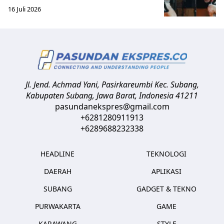
16 Juli 2026
Jl. Jend. Achmad Yani, Pasirkareumbi
Kec. Subang,
Kabupaten Subang, Jawa Barat
,
Indonesia
41211
pasundanekspres@gmail.com
+6281280911913
+6289688232338
HEADLINE
TEKNOLOGI
DAERAH
APLIKASI
SUBANG
GADGET & TEKNO
PURWAKARTA
GAME
KARAWANG
STYLE