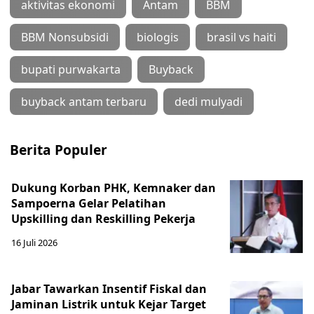
aktivitas ekonomi
Antam
BBM
BBM Nonsubsidi
biologis
brasil vs haiti
bupati purwakarta
Buyback
buyback antam terbaru
dedi mulyadi
Berita Populer
Dukung Korban PHK, Kemnaker dan
Sampoerna Gelar Pelatihan
Upskilling dan Reskilling Pekerja
16 Juli 2026
Jabar Tawarkan Insentif Fiskal dan
Jaminan Listrik untuk Kejar Target