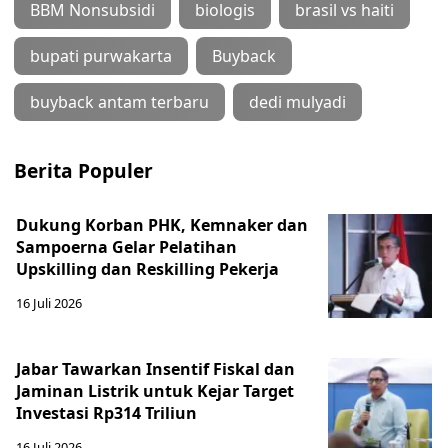
BBM Nonsubsidi
biologis
brasil vs haiti
bupati purwakarta
Buyback
buyback antam terbaru
dedi mulyadi
Berita Populer
Dukung Korban PHK, Kemnaker dan
Sampoerna Gelar Pelatihan
Upskilling dan Reskilling Pekerja
16 Juli 2026
Jabar Tawarkan Insentif Fiskal dan
Jaminan Listrik untuk Kejar Target
Investasi Rp314 Triliun
16 Juli 2026