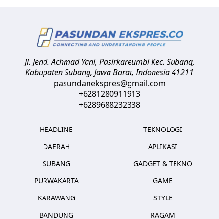
Jl. Jend. Achmad Yani, Pasirkareumbi
Kec. Subang,
Kabupaten Subang, Jawa Barat
,
Indonesia
41211
pasundanekspres@gmail.com
+6281280911913
+6289688232338
HEADLINE
TEKNOLOGI
DAERAH
APLIKASI
SUBANG
GADGET & TEKNO
PURWAKARTA
GAME
KARAWANG
STYLE
BANDUNG
RAGAM