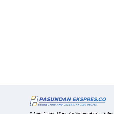
Jl. Jend. Achmad Yani, Pasirkareumbi
Kec. Suba