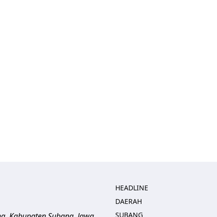
HEADLINE
DAERAH
SUBANG
ng, Kabupaten Subang, Jawa