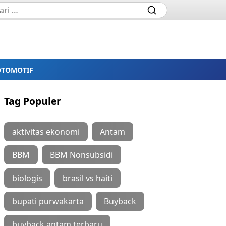
OTOMOTIF
Tag Populer
aktivitas ekonomi
Antam
BBM
BBM Nonsubsidi
biologis
brasil vs haiti
bupati purwakarta
Buyback
buyback antam terbaru