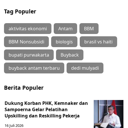
Tag Populer
aktivitas ekonomi
Antam
BBM
BBM Nonsubsidi
biologis
brasil vs haiti
bupati purwakarta
Buyback
buyback antam terbaru
dedi mulyadi
Berita Populer
Dukung Korban PHK, Kemnaker dan
Sampoerna Gelar Pelatihan
Upskilling dan Reskilling Pekerja
16 Juli 2026