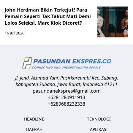
John Herdman Bikin Terkejut! Para
Pemain Seperti Tak Takut Mati Demi
Lolos Seleksi, Marc Klok Dicoret?
16 Juli 2026
Jl. Jend. Achmad Yani, Pasirkareumbi
Kec. Subang,
Kabupaten Subang, Jawa Barat
,
Indonesia
41211
pasundanekspres@gmail.com
+6281280911913
+6289688232338
HEADLINE
TEKNOLOGI
DAERAH
APLIKASI