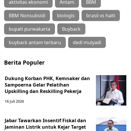
aktivitas ekonomi
Antam
BBM
BBM Nonsubsidi
biologis
brasil vs haiti
bupati purwakarta
Buyback
buyback antam terbaru
dedi mulyadi
Berita Populer
Dukung Korban PHK, Kemnaker dan
Sampoerna Gelar Pelatihan
Upskilling dan Reskilling Pekerja
16 Juli 2026
Jabar Tawarkan Insentif Fiskal dan
Jaminan Listrik untuk Kejar Target