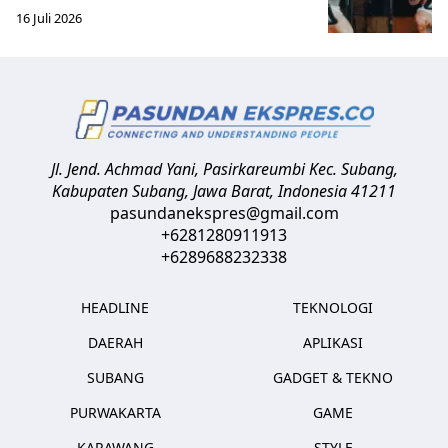
16 Juli 2026
Jl. Jend. Achmad Yani, Pasirkareumbi
Kec. Subang,
Kabupaten Subang, Jawa Barat
,
Indonesia
41211
pasundanekspres@gmail.com
+6281280911913
+6289688232338
HEADLINE
TEKNOLOGI
DAERAH
APLIKASI
SUBANG
GADGET & TEKNO
PURWAKARTA
GAME
KARAWANG
STYLE