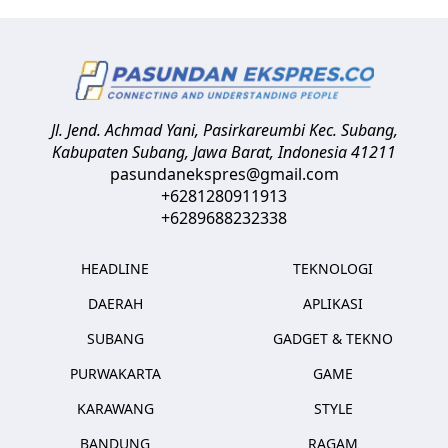
Jl. Jend. Achmad Yani, Pasirkareumbi
Kec. Subang,
Kabupaten Subang, Jawa Barat
,
Indonesia
41211
pasundanekspres@gmail.com
+6281280911913
+6289688232338
HEADLINE
TEKNOLOGI
DAERAH
APLIKASI
SUBANG
GADGET & TEKNO
PURWAKARTA
GAME
KARAWANG
STYLE
BANDUNG
RAGAM