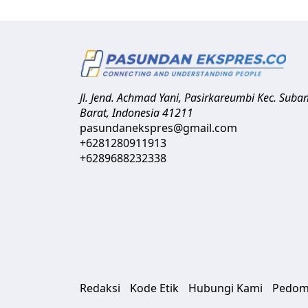
Jl. Jend. Achmad Yani, Pasirkareumbi
Kec. Suba
Barat
,
Indonesia
41211
pasundanekspres@gmail.com
+6281280911913
+6289688232338
Redaksi
Kode Etik
Hubungi Kami
Pedom