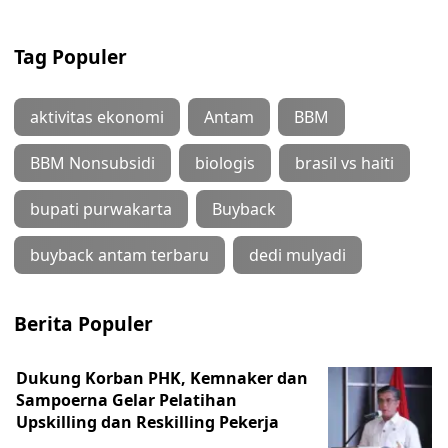
Tag Populer
aktivitas ekonomi
Antam
BBM
BBM Nonsubsidi
biologis
brasil vs haiti
bupati purwakarta
Buyback
buyback antam terbaru
dedi mulyadi
Berita Populer
Dukung Korban PHK, Kemnaker dan
Sampoerna Gelar Pelatihan
Upskilling dan Reskilling Pekerja