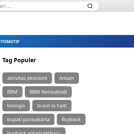
OTOMOTIF
Tag Populer
aktivitas ekonomi
Antam
BBM
BBM Nonsubsidi
biologis
brasil vs haiti
bupati purwakarta
Buyback
buyback antam terbaru