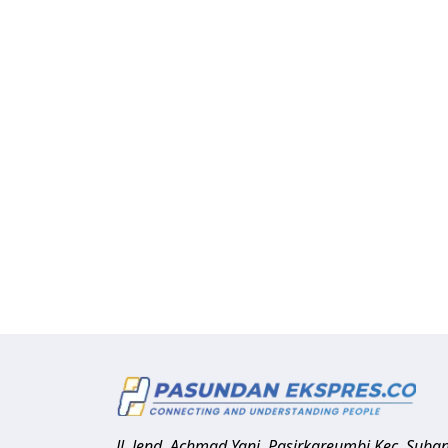
Jl. Jend. Achmad Yani, Pasirkareumbi
Kec. Suba