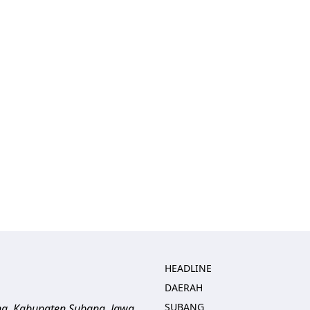
HEADLINE
DAERAH
SUBANG
ng, Kabupaten Subang, Jawa