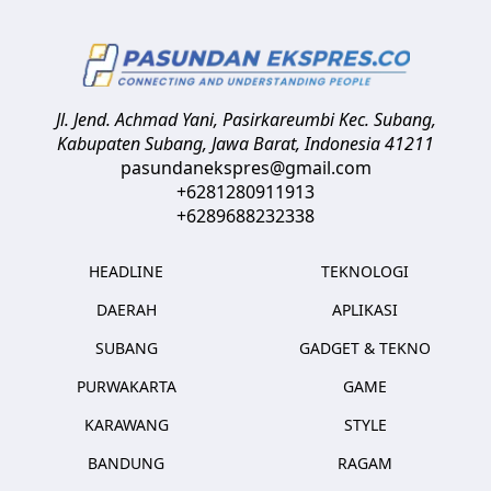
Jl. Jend. Achmad Yani, Pasirkareumbi
Kec. Subang,
Kabupaten Subang, Jawa Barat
,
Indonesia
41211
pasundanekspres@gmail.com
+6281280911913
+6289688232338
HEADLINE
TEKNOLOGI
DAERAH
APLIKASI
SUBANG
GADGET & TEKNO
PURWAKARTA
GAME
KARAWANG
STYLE
BANDUNG
RAGAM