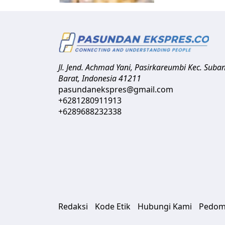
Jl. Jend. Achmad Yani, Pasirkareumbi
Kec. Suba
Barat
,
Indonesia
41211
pasundanekspres@gmail.com
+6281280911913
+6289688232338
Redaksi
Kode Etik
Hubungi Kami
Pedom