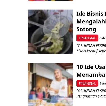
Ide Bisnis
Mengalahk
Sotong
FINANSIAL
Sela
PASUNDAN EKSPRES
bisnis kreatif sepe
10 Ide Us
Menambah
FINANSIAL
Seni
PASUNDAN EKSPRE
Penghasilan Dalam