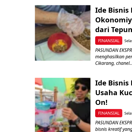
Ide Bisnis
Okonomiya
dari Tepu
FINANSIAL
Sela
PASUNDAN EKSPRES
menghasilkan pen
Cikarang, chanel..
Ide Bisnis
Usaha Kuc
On!
FINANSIAL
Sela
PASUNDAN EKSPRES
bisnis kreatif yang