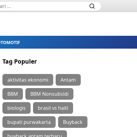
OTOMOTIF
Tag Populer
aktivitas ekonomi
Antam
BBM
BBM Nonsubsidi
biologis
brasil vs haiti
bupati purwakarta
Buyback
buyback antam terbaru