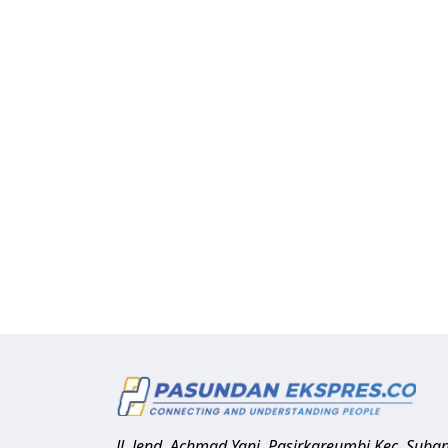
Jl. Jend. Achmad Yani, Pasirkareumbi
Kec. Suba