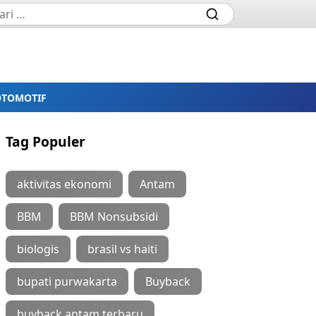
OTOMOTIF
Tag Populer
aktivitas ekonomi
Antam
BBM
BBM Nonsubsidi
biologis
brasil vs haiti
bupati purwakarta
Buyback
buyback antam terbaru