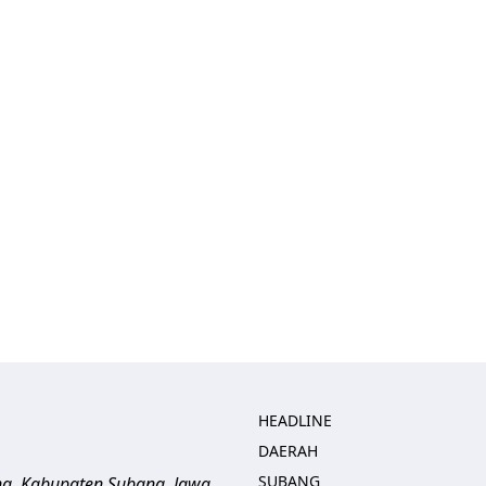
HEADLINE
DAERAH
SUBANG
ng, Kabupaten Subang, Jawa