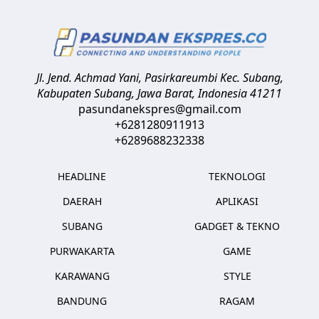
Jl. Jend. Achmad Yani, Pasirkareumbi
Kec. Subang,
Kabupaten Subang, Jawa Barat
,
Indonesia
41211
pasundanekspres@gmail.com
+6281280911913
+6289688232338
HEADLINE
TEKNOLOGI
DAERAH
APLIKASI
SUBANG
GADGET & TEKNO
PURWAKARTA
GAME
KARAWANG
STYLE
BANDUNG
RAGAM