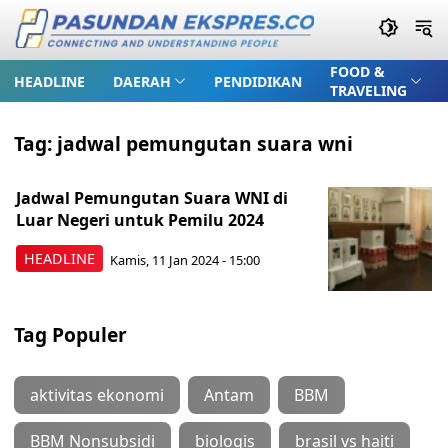
FOOD &
HEADLINE
DAERAH
PENDIDIKAN
TRAVELING
Tag:
jadwal pemungutan suara wni
Jadwal Pemungutan Suara WNI di
Luar Negeri untuk Pemilu 2024
HEADLINE
Kamis, 11 Jan 2024 - 15:00
Tag Populer
aktivitas ekonomi
Antam
BBM
BBM Nonsubsidi
biologis
brasil vs haiti