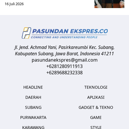
16 Juli 2026
Jl. Jend. Achmad Yani, Pasirkareumbi
Kec. Subang,
Kabupaten Subang, Jawa Barat
,
Indonesia
41211
pasundanekspres@gmail.com
+6281280911913
+6289688232338
HEADLINE
TEKNOLOGI
DAERAH
APLIKASI
SUBANG
GADGET & TEKNO
PURWAKARTA
GAME
KARAWANG
STYLE