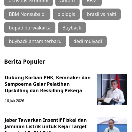
aktivitas ekonomi
Antam
BBM
BBM Nonsubsidi
biologis
brasil vs haiti
bupati purwakarta
Buyback
buyback antam terbaru
dedi mulyadi
Berita Populer
Dukung Korban PHK, Kemnaker dan
Sampoerna Gelar Pelatihan
Upskilling dan Reskilling Pekerja
16 Juli 2026
Jabar Tawarkan Insentif Fiskal dan
Jaminan Listrik untuk Kejar Target