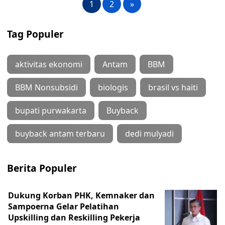
1
2
»
Tag Populer
aktivitas ekonomi
Antam
BBM
BBM Nonsubsidi
biologis
brasil vs haiti
bupati purwakarta
Buyback
buyback antam terbaru
dedi mulyadi
Berita Populer
Dukung Korban PHK, Kemnaker dan
Sampoerna Gelar Pelatihan
Upskilling dan Reskilling Pekerja