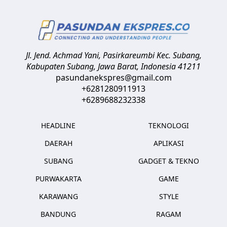
Jl. Jend. Achmad Yani, Pasirkareumbi
Kec. Subang,
Kabupaten Subang, Jawa Barat
,
Indonesia
41211
pasundanekspres@gmail.com
+6281280911913
+6289688232338
HEADLINE
TEKNOLOGI
DAERAH
APLIKASI
SUBANG
GADGET & TEKNO
PURWAKARTA
GAME
KARAWANG
STYLE
BANDUNG
RAGAM