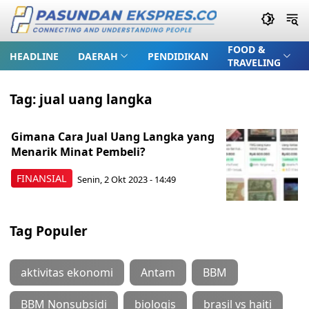
FOOD &
HEADLINE
DAERAH
PENDIDIKAN
TRAVELING
Tag:
jual uang langka
Gimana Cara Jual Uang Langka yang
Menarik Minat Pembeli?
FINANSIAL
Senin, 2 Okt 2023 - 14:49
Tag Populer
aktivitas ekonomi
Antam
BBM
BBM Nonsubsidi
biologis
brasil vs haiti