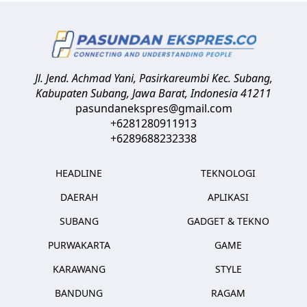
Jl. Jend. Achmad Yani, Pasirkareumbi
Kec. Subang,
Kabupaten Subang, Jawa Barat
,
Indonesia
41211
pasundanekspres@gmail.com
+6281280911913
+6289688232338
HEADLINE
TEKNOLOGI
DAERAH
APLIKASI
SUBANG
GADGET & TEKNO
PURWAKARTA
GAME
KARAWANG
STYLE
BANDUNG
RAGAM