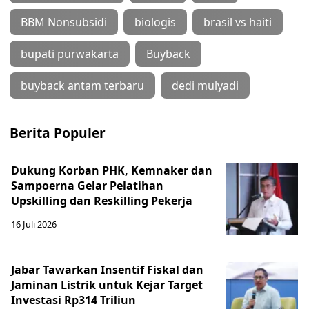
BBM Nonsubsidi
biologis
brasil vs haiti
bupati purwakarta
Buyback
buyback antam terbaru
dedi mulyadi
Berita Populer
Dukung Korban PHK, Kemnaker dan
Sampoerna Gelar Pelatihan
Upskilling dan Reskilling Pekerja
16 Juli 2026
Jabar Tawarkan Insentif Fiskal dan
Jaminan Listrik untuk Kejar Target
Investasi Rp314 Triliun