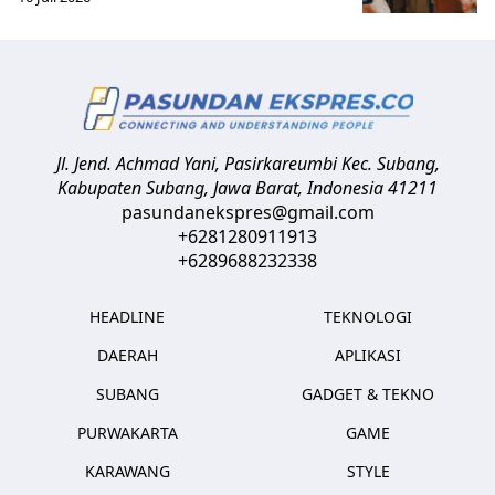
Jl. Jend. Achmad Yani, Pasirkareumbi
Kec. Subang,
Kabupaten Subang, Jawa Barat
,
Indonesia
41211
pasundanekspres@gmail.com
+6281280911913
+6289688232338
HEADLINE
TEKNOLOGI
DAERAH
APLIKASI
SUBANG
GADGET & TEKNO
PURWAKARTA
GAME
KARAWANG
STYLE