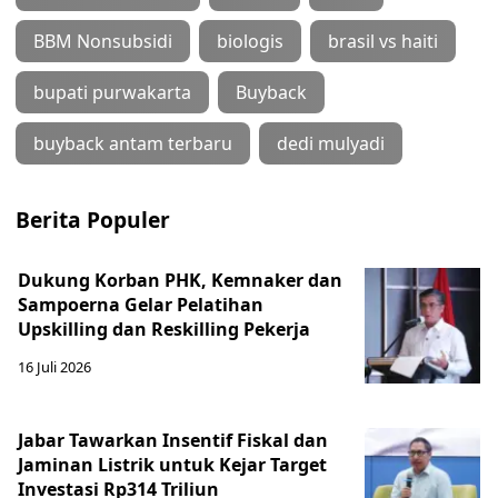
BBM Nonsubsidi
biologis
brasil vs haiti
bupati purwakarta
Buyback
buyback antam terbaru
dedi mulyadi
Berita Populer
Dukung Korban PHK, Kemnaker dan
Sampoerna Gelar Pelatihan
Upskilling dan Reskilling Pekerja
16 Juli 2026
Jabar Tawarkan Insentif Fiskal dan
Jaminan Listrik untuk Kejar Target
Investasi Rp314 Triliun