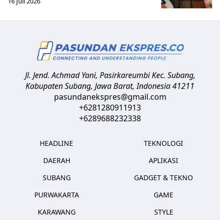
16 Juli 2026
Jl. Jend. Achmad Yani, Pasirkareumbi
Kec. Subang,
Kabupaten Subang, Jawa Barat
,
Indonesia
41211
pasundanekspres@gmail.com
+6281280911913
+6289688232338
HEADLINE
TEKNOLOGI
DAERAH
APLIKASI
SUBANG
GADGET & TEKNO
PURWAKARTA
GAME
KARAWANG
STYLE