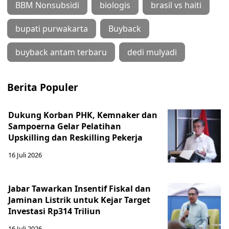
BBM Nonsubsidi
biologis
brasil vs haiti
bupati purwakarta
Buyback
buyback antam terbaru
dedi mulyadi
Berita Populer
Dukung Korban PHK, Kemnaker dan
Sampoerna Gelar Pelatihan
Upskilling dan Reskilling Pekerja
16 Juli 2026
Jabar Tawarkan Insentif Fiskal dan
Jaminan Listrik untuk Kejar Target
Investasi Rp314 Triliun
16 Juli 2026