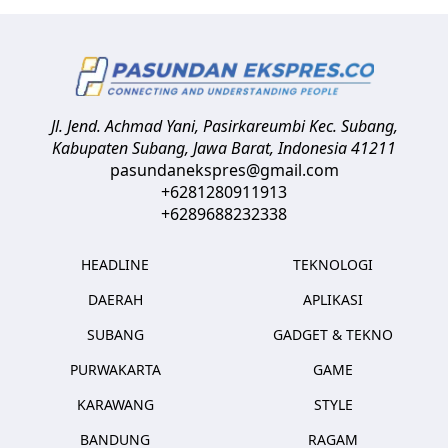
Jl. Jend. Achmad Yani, Pasirkareumbi
Kec. Subang,
Kabupaten Subang, Jawa Barat
,
Indonesia
41211
pasundanekspres@gmail.com
+6281280911913
+6289688232338
HEADLINE
TEKNOLOGI
DAERAH
APLIKASI
SUBANG
GADGET & TEKNO
PURWAKARTA
GAME
KARAWANG
STYLE
BANDUNG
RAGAM