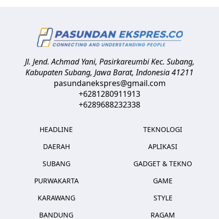
Jl. Jend. Achmad Yani, Pasirkareumbi
Kec. Subang,
Kabupaten Subang, Jawa Barat
,
Indonesia
41211
pasundanekspres@gmail.com
+6281280911913
+6289688232338
HEADLINE
TEKNOLOGI
DAERAH
APLIKASI
SUBANG
GADGET & TEKNO
PURWAKARTA
GAME
KARAWANG
STYLE
BANDUNG
RAGAM