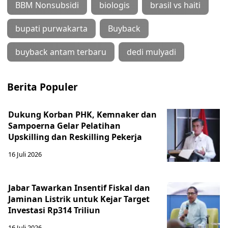
BBM Nonsubsidi
biologis
brasil vs haiti
bupati purwakarta
Buyback
buyback antam terbaru
dedi mulyadi
Berita Populer
Dukung Korban PHK, Kemnaker dan
Sampoerna Gelar Pelatihan
Upskilling dan Reskilling Pekerja
16 Juli 2026
Jabar Tawarkan Insentif Fiskal dan
Jaminan Listrik untuk Kejar Target
Investasi Rp314 Triliun
16 Juli 2026