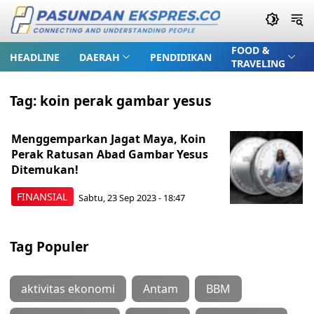
FOOD &
HEADLINE
DAERAH
PENDIDIKAN
TRAVELING
Tag:
koin perak gambar yesus
Menggemparkan Jagat Maya, Koin
Perak Ratusan Abad Gambar Yesus
Ditemukan!
FINANSIAL
Sabtu, 23 Sep 2023 - 18:47
Tag Populer
aktivitas ekonomi
Antam
BBM