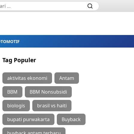
OTOMOTIF
Tag Populer
aktivitas ekonomi
Antam
BBM
BBM Nonsubsidi
biologis
brasil vs haiti
bupati purwakarta
Buyback
buyback antam terbaru