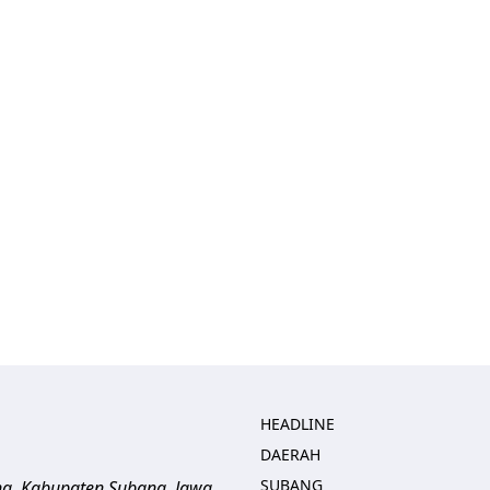
HEADLINE
DAERAH
SUBANG
ng, Kabupaten Subang, Jawa