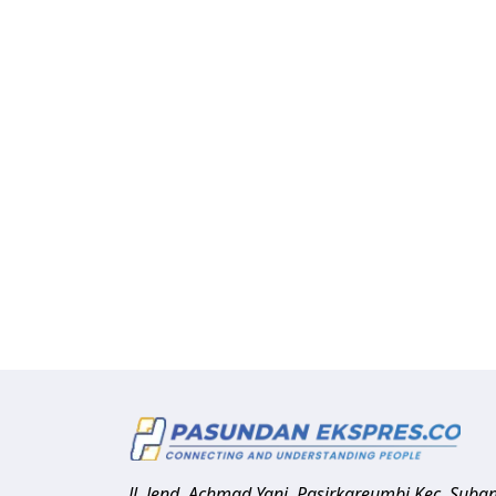
Jl. Jend. Achmad Yani, Pasirkareumbi
Kec. Suba