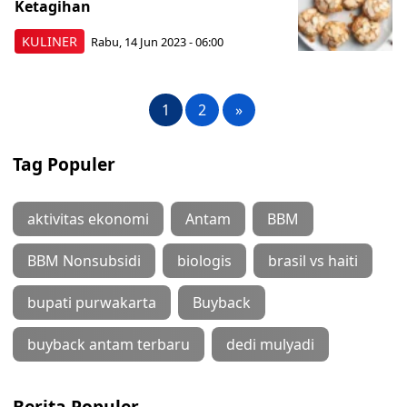
Ketagihan
KULINER
Rabu, 14 Jun 2023 - 06:00
1
2
»
Tag Populer
aktivitas ekonomi
Antam
BBM
BBM Nonsubsidi
biologis
brasil vs haiti
bupati purwakarta
Buyback
buyback antam terbaru
dedi mulyadi
Berita Populer