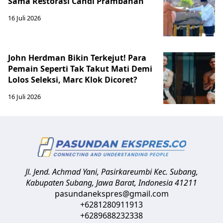
Sama Restorasi Candi Prambanan
16 Juli 2026
John Herdman Bikin Terkejut! Para
Pemain Seperti Tak Takut Mati Demi
Lolos Seleksi, Marc Klok Dicoret?
16 Juli 2026
Jl. Jend. Achmad Yani, Pasirkareumbi
Kec. Subang,
Kabupaten Subang, Jawa Barat
,
Indonesia
41211
pasundanekspres@gmail.com
+6281280911913
+6289688232338