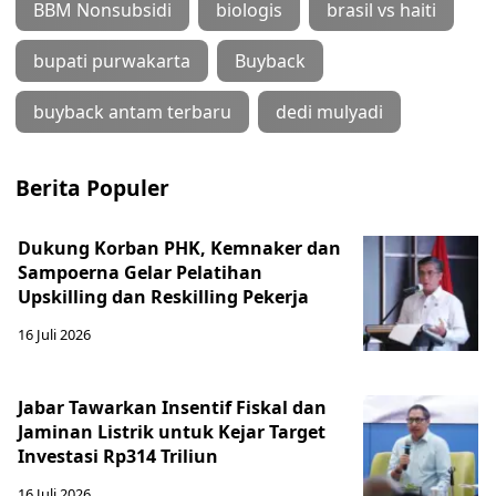
BBM Nonsubsidi
biologis
brasil vs haiti
bupati purwakarta
Buyback
buyback antam terbaru
dedi mulyadi
Berita Populer
Dukung Korban PHK, Kemnaker dan
Sampoerna Gelar Pelatihan
Upskilling dan Reskilling Pekerja
16 Juli 2026
Jabar Tawarkan Insentif Fiskal dan
Jaminan Listrik untuk Kejar Target
Investasi Rp314 Triliun
16 Juli 2026