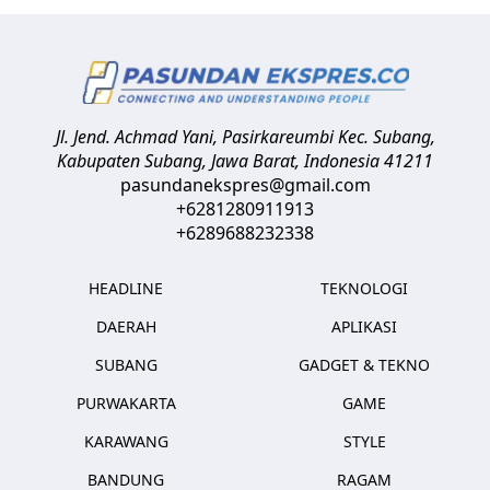
Jl. Jend. Achmad Yani, Pasirkareumbi
Kec. Subang,
Kabupaten Subang, Jawa Barat
,
Indonesia
41211
pasundanekspres@gmail.com
+6281280911913
+6289688232338
HEADLINE
TEKNOLOGI
DAERAH
APLIKASI
SUBANG
GADGET & TEKNO
PURWAKARTA
GAME
KARAWANG
STYLE
BANDUNG
RAGAM