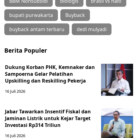
BBM Nonsubsidi
biologis
brasil vs haiti
bupati purwakarta
Buyback
buyback antam terbaru
dedi mulyadi
Berita Populer
Dukung Korban PHK, Kemnaker dan
Sampoerna Gelar Pelatihan
Upskilling dan Reskilling Pekerja
16 Juli 2026
Jabar Tawarkan Insentif Fiskal dan
Jaminan Listrik untuk Kejar Target
Investasi Rp314 Triliun
16 Juli 2026