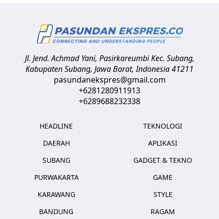
Jl. Jend. Achmad Yani, Pasirkareumbi
Kec. Subang,
Kabupaten Subang, Jawa Barat
,
Indonesia
41211
pasundanekspres@gmail.com
+6281280911913
+6289688232338
HEADLINE
TEKNOLOGI
DAERAH
APLIKASI
SUBANG
GADGET & TEKNO
PURWAKARTA
GAME
KARAWANG
STYLE
BANDUNG
RAGAM