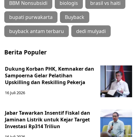
BBM Nonsubsidi
biologis
brasil vs haiti
bupati purwakarta
Buyback
buyback antam terbaru
dedi mulyadi
Berita Populer
Dukung Korban PHK, Kemnaker dan
Sampoerna Gelar Pelatihan
Upskilling dan Reskilling Pekerja
16 Juli 2026
Jabar Tawarkan Insentif Fiskal dan
Jaminan Listrik untuk Kejar Target
Investasi Rp314 Triliun
16 Juli 2026