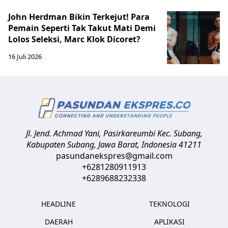
John Herdman Bikin Terkejut! Para
Pemain Seperti Tak Takut Mati Demi
Lolos Seleksi, Marc Klok Dicoret?
16 Juli 2026
Jl. Jend. Achmad Yani, Pasirkareumbi
Kec. Subang,
Kabupaten Subang, Jawa Barat
,
Indonesia
41211
pasundanekspres@gmail.com
+6281280911913
+6289688232338
HEADLINE
TEKNOLOGI
DAERAH
APLIKASI