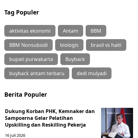
Tag Populer
aktivitas ekonomi
Antam
BBM
BBM Nonsubsidi
biologis
brasil vs haiti
bupati purwakarta
Buyback
buyback antam terbaru
dedi mulyadi
Berita Populer
Dukung Korban PHK, Kemnaker dan
Sampoerna Gelar Pelatihan
Upskilling dan Reskilling Pekerja
16 Juli 2026