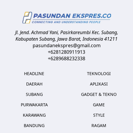
Jl. Jend. Achmad Yani, Pasirkareumbi
Kec. Subang,
Kabupaten Subang, Jawa Barat
,
Indonesia
41211
pasundanekspres@gmail.com
+6281280911913
+6289688232338
HEADLINE
TEKNOLOGI
DAERAH
APLIKASI
SUBANG
GADGET & TEKNO
PURWAKARTA
GAME
KARAWANG
STYLE
BANDUNG
RAGAM