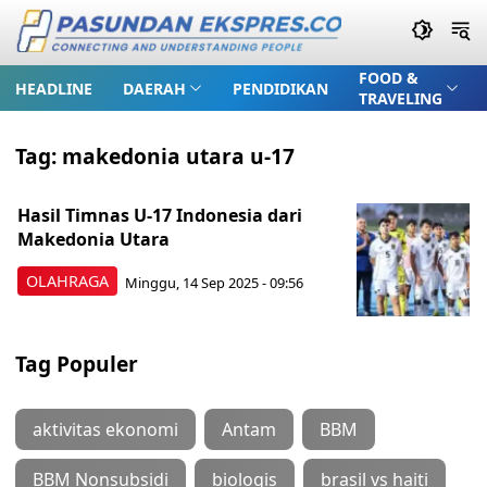
FOOD &
HEADLINE
DAERAH
PENDIDIKAN
TRAVELING
Tag:
makedonia utara u-17
Hasil Timnas U-17 Indonesia dari
Makedonia Utara
OLAHRAGA
Minggu, 14 Sep 2025 - 09:56
Tag Populer
aktivitas ekonomi
Antam
BBM
BBM Nonsubsidi
biologis
brasil vs haiti