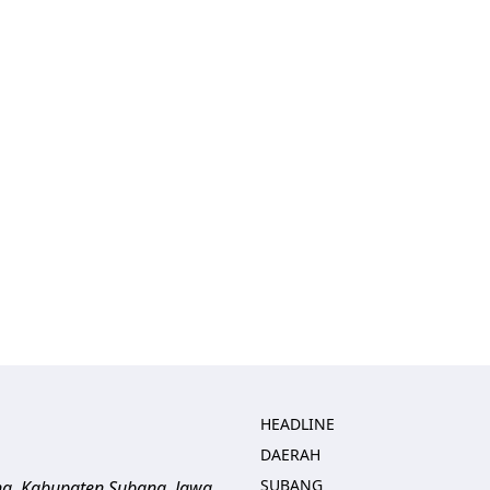
HEADLINE
DAERAH
SUBANG
ng, Kabupaten Subang, Jawa