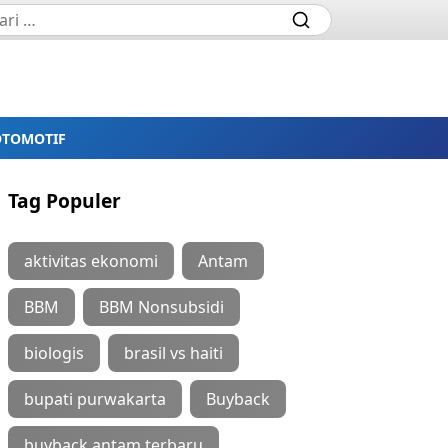
OTOMOTIF
Tag Populer
aktivitas ekonomi
Antam
BBM
BBM Nonsubsidi
biologis
brasil vs haiti
bupati purwakarta
Buyback
buyback antam terbaru