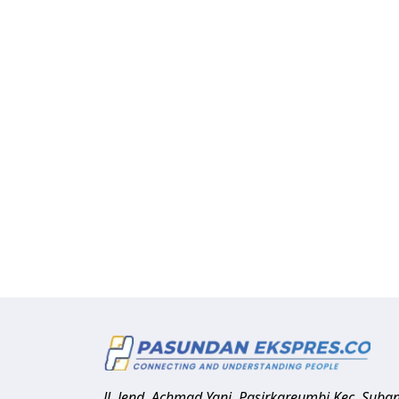
Jl. Jend. Achmad Yani, Pasirkareumbi
Kec. Suba