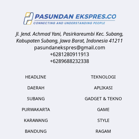
Jl. Jend. Achmad Yani, Pasirkareumbi
Kec. Subang,
Kabupaten Subang, Jawa Barat
,
Indonesia
41211
pasundanekspres@gmail.com
+6281280911913
+6289688232338
HEADLINE
TEKNOLOGI
DAERAH
APLIKASI
SUBANG
GADGET & TEKNO
PURWAKARTA
GAME
KARAWANG
STYLE
BANDUNG
RAGAM