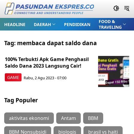
FOOD &
HEADLINE
DAERAH
PENDIDIKAN
TRAVELING
Tag:
membaca dapat saldo dana
100% Terbukti Apk Game Penghasil
Saldo Dana 2023 Langsung Cair!
GAME
Rabu, 2 Agu 2023 - 07:00
Tag Populer
aktivitas ekonomi
Antam
BBM
BBM Nonsubsidi
biologis
brasil vs haiti