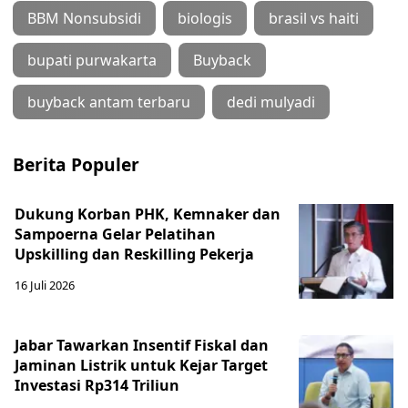
BBM Nonsubsidi
biologis
brasil vs haiti
bupati purwakarta
Buyback
buyback antam terbaru
dedi mulyadi
Berita Populer
Dukung Korban PHK, Kemnaker dan
Sampoerna Gelar Pelatihan
Upskilling dan Reskilling Pekerja
16 Juli 2026
Jabar Tawarkan Insentif Fiskal dan
Jaminan Listrik untuk Kejar Target
Investasi Rp314 Triliun