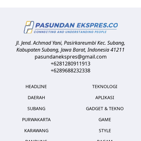
Jl. Jend. Achmad Yani, Pasirkareumbi
Kec. Subang,
Kabupaten Subang, Jawa Barat
,
Indonesia
41211
pasundanekspres@gmail.com
+6281280911913
+6289688232338
HEADLINE
TEKNOLOGI
DAERAH
APLIKASI
SUBANG
GADGET & TEKNO
PURWAKARTA
GAME
KARAWANG
STYLE