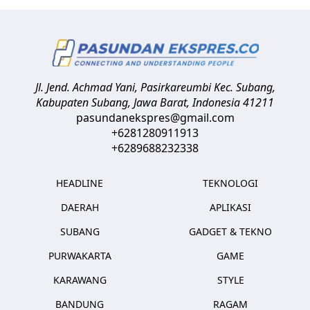
Jl. Jend. Achmad Yani, Pasirkareumbi
Kec. Subang,
Kabupaten Subang, Jawa Barat
,
Indonesia
41211
pasundanekspres@gmail.com
+6281280911913
+6289688232338
HEADLINE
TEKNOLOGI
DAERAH
APLIKASI
SUBANG
GADGET & TEKNO
PURWAKARTA
GAME
KARAWANG
STYLE
BANDUNG
RAGAM