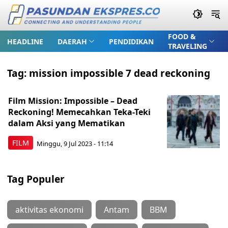
FOOD &
HEADLINE
DAERAH
PENDIDIKAN
TRAVELING
Tag:
mission impossible 7 dead reckoning
Film Mission: Impossible – Dead
Reckoning! Memecahkan Teka-Teki
dalam Aksi yang Mematikan
FILM
Minggu, 9 Jul 2023 - 11:14
Tag Populer
aktivitas ekonomi
Antam
BBM