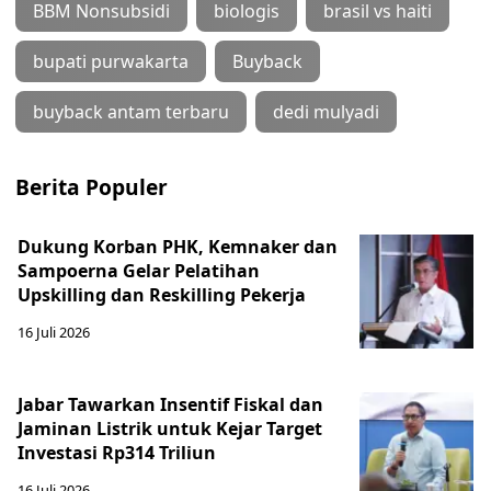
BBM Nonsubsidi
biologis
brasil vs haiti
bupati purwakarta
Buyback
buyback antam terbaru
dedi mulyadi
Berita Populer
Dukung Korban PHK, Kemnaker dan
Sampoerna Gelar Pelatihan
Upskilling dan Reskilling Pekerja
16 Juli 2026
Jabar Tawarkan Insentif Fiskal dan
Jaminan Listrik untuk Kejar Target
Investasi Rp314 Triliun
16 Juli 2026