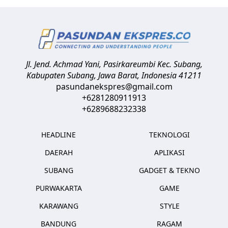
Jl. Jend. Achmad Yani, Pasirkareumbi
Kec. Subang,
Kabupaten Subang, Jawa Barat
,
Indonesia
41211
pasundanekspres@gmail.com
+6281280911913
+6289688232338
HEADLINE
TEKNOLOGI
DAERAH
APLIKASI
SUBANG
GADGET & TEKNO
PURWAKARTA
GAME
KARAWANG
STYLE
BANDUNG
RAGAM