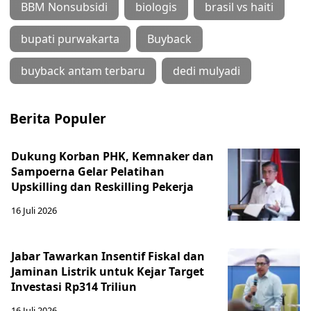
BBM Nonsubsidi
biologis
brasil vs haiti
bupati purwakarta
Buyback
buyback antam terbaru
dedi mulyadi
Berita Populer
Dukung Korban PHK, Kemnaker dan
Sampoerna Gelar Pelatihan
Upskilling dan Reskilling Pekerja
16 Juli 2026
Jabar Tawarkan Insentif Fiskal dan
Jaminan Listrik untuk Kejar Target
Investasi Rp314 Triliun
16 Juli 2026