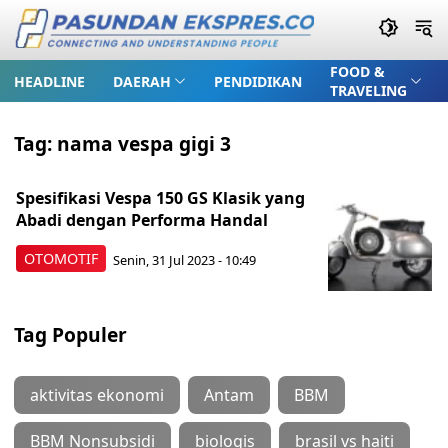
FOOD &
HEADLINE
DAERAH
PENDIDIKAN
TRAVELING
Tag:
nama vespa gigi 3
Spesifikasi Vespa 150 GS Klasik yang
Abadi dengan Performa Handal
OTOMOTIF
Senin, 31 Jul 2023 - 10:49
Tag Populer
aktivitas ekonomi
Antam
BBM
BBM Nonsubsidi
biologis
brasil vs haiti