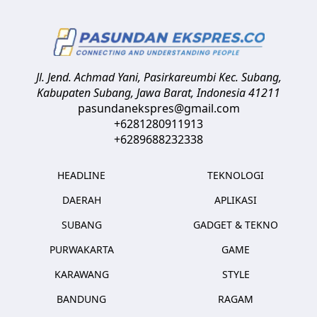
Jl. Jend. Achmad Yani, Pasirkareumbi
Kec. Subang,
Kabupaten Subang, Jawa Barat
,
Indonesia
41211
pasundanekspres@gmail.com
+6281280911913
+6289688232338
HEADLINE
TEKNOLOGI
DAERAH
APLIKASI
SUBANG
GADGET & TEKNO
PURWAKARTA
GAME
KARAWANG
STYLE
BANDUNG
RAGAM