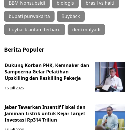
BBM Nonsubsidi
biologis
brasil vs haiti
bupati purwakarta
Buyback
buyback antam terbaru
dedi mulyadi
Berita Populer
Dukung Korban PHK, Kemnaker dan
Sampoerna Gelar Pelatihan
Upskilling dan Reskilling Pekerja
16 Juli 2026
Jabar Tawarkan Insentif Fiskal dan
Jaminan Listrik untuk Kejar Target
Investasi Rp314 Triliun
16 Juli 2026