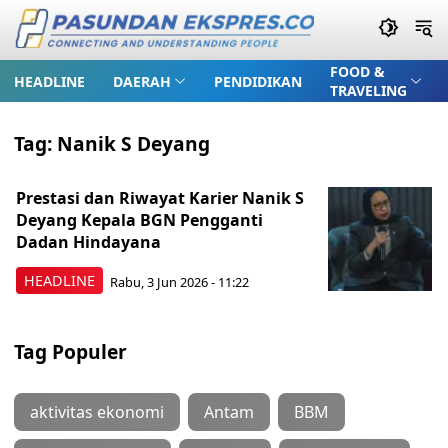
FOOD &
HEADLINE
DAERAH
PENDIDIKAN
TRAVELING
Tag:
Nanik S Deyang
Prestasi dan Riwayat Karier Nanik S
Deyang Kepala BGN Pengganti
Dadan Hindayana
HEADLINE
Rabu, 3 Jun 2026 - 11:22
Tag Populer
aktivitas ekonomi
Antam
BBM