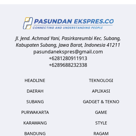
Jl. Jend. Achmad Yani, Pasirkareumbi
Kec. Subang,
Kabupaten Subang, Jawa Barat
,
Indonesia
41211
pasundanekspres@gmail.com
+6281280911913
+6289688232338
HEADLINE
TEKNOLOGI
DAERAH
APLIKASI
SUBANG
GADGET & TEKNO
PURWAKARTA
GAME
KARAWANG
STYLE
BANDUNG
RAGAM