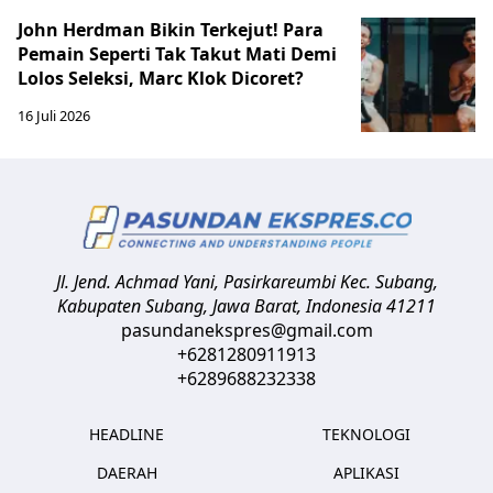
John Herdman Bikin Terkejut! Para
Pemain Seperti Tak Takut Mati Demi
Lolos Seleksi, Marc Klok Dicoret?
16 Juli 2026
Jl. Jend. Achmad Yani, Pasirkareumbi
Kec. Subang,
Kabupaten Subang, Jawa Barat
,
Indonesia
41211
pasundanekspres@gmail.com
+6281280911913
+6289688232338
HEADLINE
TEKNOLOGI
DAERAH
APLIKASI