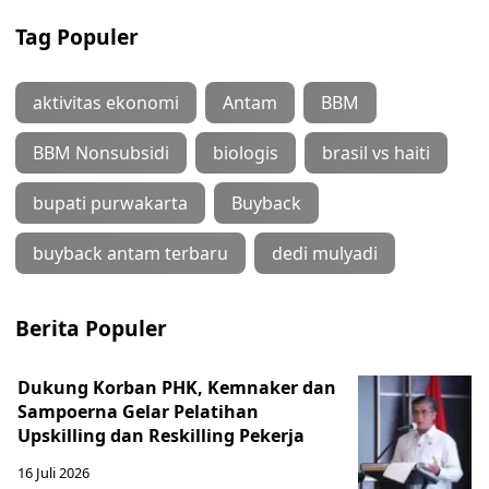
Tag Populer
aktivitas ekonomi
Antam
BBM
BBM Nonsubsidi
biologis
brasil vs haiti
bupati purwakarta
Buyback
buyback antam terbaru
dedi mulyadi
Berita Populer
Dukung Korban PHK, Kemnaker dan
Sampoerna Gelar Pelatihan
Upskilling dan Reskilling Pekerja
16 Juli 2026