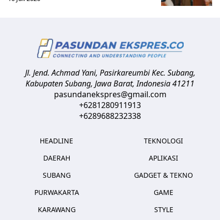
Jl. Jend. Achmad Yani, Pasirkareumbi
Kec. Subang,
Kabupaten Subang, Jawa Barat
,
Indonesia
41211
pasundanekspres@gmail.com
+6281280911913
+6289688232338
HEADLINE
TEKNOLOGI
DAERAH
APLIKASI
SUBANG
GADGET & TEKNO
PURWAKARTA
GAME
KARAWANG
STYLE