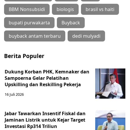
BBM Nonsubsidi
biologis
brasil vs haiti
bupati purwakarta
Buyback
buyback antam terbaru
dedi mulyadi
Berita Populer
Dukung Korban PHK, Kemnaker dan
Sampoerna Gelar Pelatihan
Upskilling dan Reskilling Pekerja
16 Juli 2026
Jabar Tawarkan Insentif Fiskal dan
Jaminan Listrik untuk Kejar Target
Investasi Rp314 Triliun