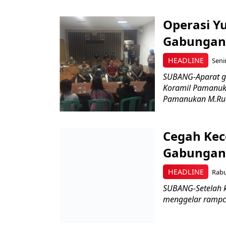
Operasi Yu
Gabungan 
HEADLINE
Seni
SUBANG-Aparat g
Koramil Pamanuk
Pamanukan M.Rudi
Cegah Kece
Gabungan 
HEADLINE
Rabu
SUBANG-Setelah k
menggelar rampchec