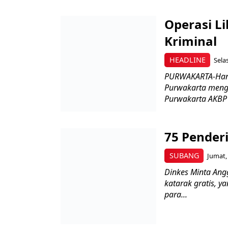
Operasi Li
Kriminal
HEADLINE
Sela
PURWAKARTA-Hanya
Purwakarta menga
Purwakarta AKBP 
75 Penderi
SUBANG
Jumat, 
Dinkes Minta An
katarak gratis, y
para...