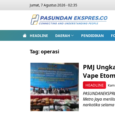
Jumat, 7 Agustus 2026 - 02:35
HEADLINE
DAERAH
PENDIDIKAN
F
Tag:
operasi
PMJ Ungka
Vape Etomi
HEADLINE
Kami
PASUNDANEKSPRES.
Metro Jaya meril
narkotika selama 