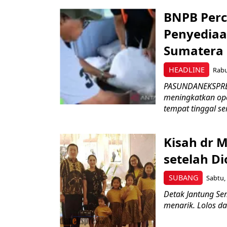
BNPB Perc
Penyediaa
Sumatera
HEADLINE
Rabu
PASUNDANEKSPRES
meningkatkan op
tempat tinggal se
Kisah dr M
setelah Di
SUBANG
Sabtu, 
Detak Jantung Sem
menarik. Lolos da