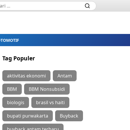
OTOMOTIF
Tag Populer
aktivitas ekonomi
Antam
BBM
BBM Nonsubsidi
biologis
brasil vs haiti
bupati purwakarta
Buyback
buyback antam terbaru