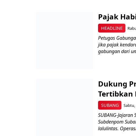
Pajak Habi
HEADLINE
Rabu
Petugas Gabunga
jika pajak kendar
gabungan dari uns
Dukung Pr
Tertibkan
SUBANG
Sabtu, 
SUBANG-Jajaran S
Subdenpom Suban
lalulintas. Operas