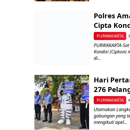
Polres Am
Cipta Kond
PURWAKARTA
S
PURWAKARTA-Sat R
Kondisi (Cipkon) 
di...
Hari Pert
276 Pelan
PURWAKARTA
Utamakan Langka
gabungan yang ter
mengikuti apel...