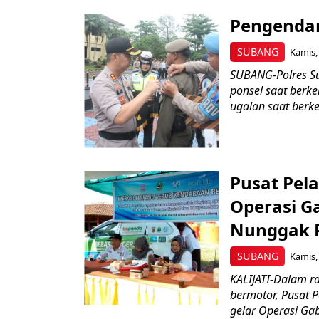
Pengendar
SUBANG
Kamis,
SUBANG-Polres S
ponsel saat berk
ugalan saat berk
Pusat Pel
Operasi G
Nunggak 
SUBANG
Kamis,
KALIJATI-Dalam 
bermotor, Pusat 
gelar Operasi Gab