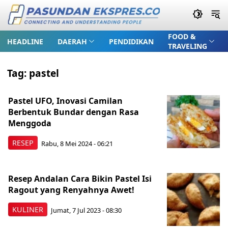
FOOD &
HEADLINE
DAERAH
PENDIDIKAN
TRAVELING
Tag:
pastel
Pastel UFO, Inovasi Camilan
Berbentuk Bundar dengan Rasa
Menggoda
RESEP
Rabu, 8 Mei 2024 - 06:21
Resep Andalan Cara Bikin Pastel Isi
Ragout yang Renyahnya Awet!
KULINER
Jumat, 7 Jul 2023 - 08:30