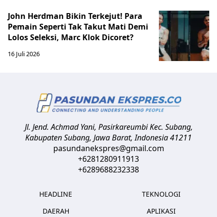
John Herdman Bikin Terkejut! Para
Pemain Seperti Tak Takut Mati Demi
Lolos Seleksi, Marc Klok Dicoret?
16 Juli 2026
Jl. Jend. Achmad Yani, Pasirkareumbi
Kec. Subang,
Kabupaten Subang, Jawa Barat
,
Indonesia
41211
pasundanekspres@gmail.com
+6281280911913
+6289688232338
HEADLINE
TEKNOLOGI
DAERAH
APLIKASI