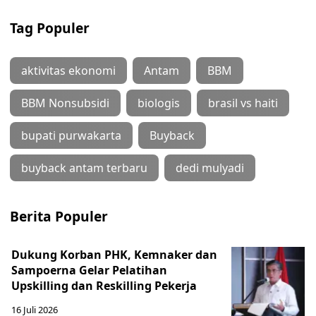
Tag Populer
aktivitas ekonomi
Antam
BBM
BBM Nonsubsidi
biologis
brasil vs haiti
bupati purwakarta
Buyback
buyback antam terbaru
dedi mulyadi
Berita Populer
Dukung Korban PHK, Kemnaker dan
Sampoerna Gelar Pelatihan
Upskilling dan Reskilling Pekerja
16 Juli 2026