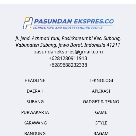
Jl. Jend. Achmad Yani, Pasirkareumbi
Kec. Subang,
Kabupaten Subang, Jawa Barat
,
Indonesia
41211
pasundanekspres@gmail.com
+6281280911913
+6289688232338
HEADLINE
TEKNOLOGI
DAERAH
APLIKASI
SUBANG
GADGET & TEKNO
PURWAKARTA
GAME
KARAWANG
STYLE
BANDUNG
RAGAM