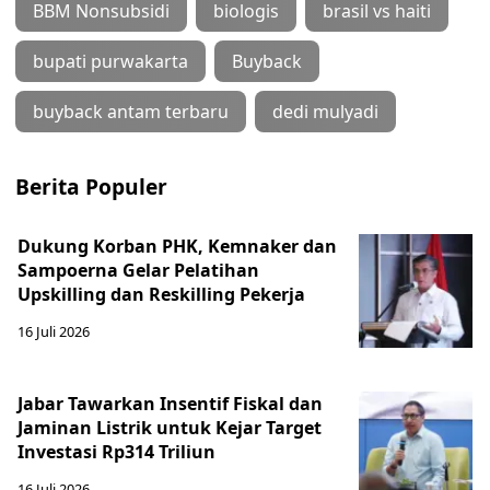
BBM Nonsubsidi
biologis
brasil vs haiti
bupati purwakarta
Buyback
buyback antam terbaru
dedi mulyadi
Berita Populer
Dukung Korban PHK, Kemnaker dan
Sampoerna Gelar Pelatihan
Upskilling dan Reskilling Pekerja
16 Juli 2026
Jabar Tawarkan Insentif Fiskal dan
Jaminan Listrik untuk Kejar Target
Investasi Rp314 Triliun
16 Juli 2026