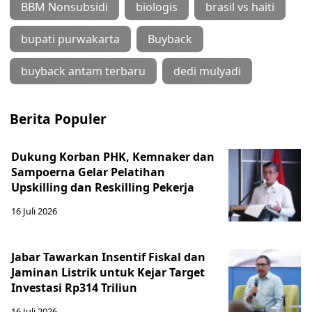
BBM Nonsubsidi
biologis
brasil vs haiti
bupati purwakarta
Buyback
buyback antam terbaru
dedi mulyadi
Berita Populer
Dukung Korban PHK, Kemnaker dan
Sampoerna Gelar Pelatihan
Upskilling dan Reskilling Pekerja
16 Juli 2026
Jabar Tawarkan Insentif Fiskal dan
Jaminan Listrik untuk Kejar Target
Investasi Rp314 Triliun
16 Juli 2026