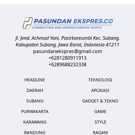
Jl. Jend. Achmad Yani, Pasirkareumbi
Kec. Subang,
Kabupaten Subang, Jawa Barat
,
Indonesia
41211
pasundanekspres@gmail.com
+6281280911913
+6289688232338
HEADLINE
TEKNOLOGI
DAERAH
APLIKASI
SUBANG
GADGET & TEKNO
PURWAKARTA
GAME
KARAWANG
STYLE
BANDUNG
RAGAM