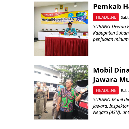
Pemkab Ha
HEADLINE
Sabt
SUBANG-Dewan Pim
Kabupaten Suban
penjualan minuman
Mobil Dina
Jawara M
HEADLINE
Rabu
SUBANG-Mobil din
Jawara. Inspektor
Negara (ASN), untu