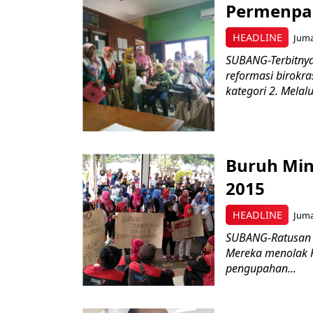
Permenpan
HEADLINE
Juma
SUBANG-Terbitnya
reformasi birokr
kategori 2. Melalui
Buruh Min
2015
HEADLINE
Juma
SUBANG-Ratusan 
Mereka menolak P
pengupahan...