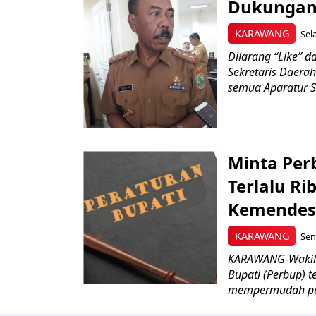
Dukungan 
KARAWANG
Sel
Dilarang “Like” 
Sekretaris Daera
semua Aparatur Sip
Minta Per
Terlalu Ri
Kemendes
KARAWANG
Sen
KARAWANG-Wakil 
Bupati (Perbup) t
mempermudah pen