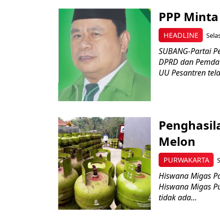
PPP Minta
HEADLINE
Sela
SUBANG-Partai P
DPRD dan Pemda m
UU Pesantren tela
Penghasila
Melon
PURWAKARTA
S
Hiswana Migas P
Hiswana Migas Pu
tidak ada...