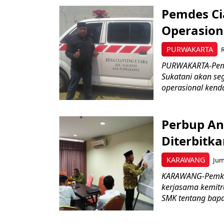
Pemdes Ci
Operasion
PURWAKARTA
PURWAKARTA-Pemer
Sukatani akan se
operasional kenda
Perbup A
Diterbitk
KARAWANG
Jum
KARAWANG-Pemkab
kerjasama kemitr
SMK tentang bapa