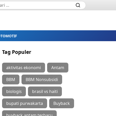
OTOMOTIF
Tag Populer
aktivitas ekonomi
Antam
BBM
BBM Nonsubsidi
biologis
brasil vs haiti
bupati purwakarta
Buyback
buyback antam terbaru